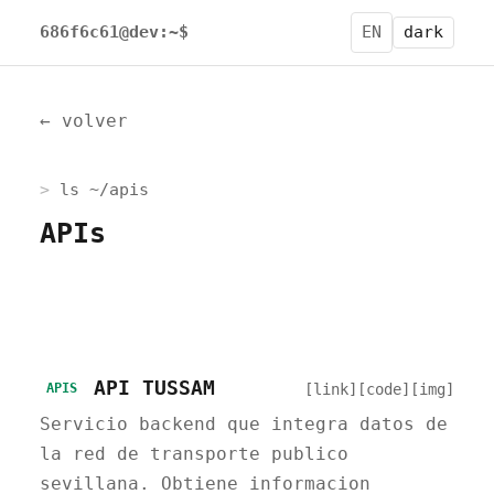
686f6c61@dev:~$
EN
dark
← volver
ls ~/apis
APIs
API TUSSAM
[link]
[code]
[img]
APIS
Servicio backend que integra datos de
la red de transporte publico
sevillana. Obtiene informacion