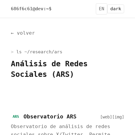
686f6c61@dev:~$
EN
dark
← volver
ls ~/research/ars
Análisis de Redes
Sociales (ARS)
Observatorio ARS
[web]
[img]
ARS
Observatorio de análisis de redes
sociales sobre X/Twitter. Permite